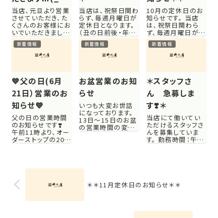
_)m＊＊
当店、元旦より営業
当店は、祝祭日関わ
10月の定休日のお
させていただき、た
らず、毎週月曜日が
知らせです。 当店
くさんのお客様にお
定休日となります。
は、祝祭日関わら
いでいただきまし
（丑の日前後・年末
ず、毎週月曜日が定
た。 本当にありがと
年始は変更あり） 7
休日となります。
新着情報
新着情報
新着情報
うございました。 店
月は丑の日がござ
（丑の日前後・年末
長、スタッフの頑張
います。 定休日及び
年始は変更あり） ４
りに２２日（土曜
営業時間の変更他、
日 月曜日 11
日）〜２４日（月曜
お知らせがあります
日 月曜日 18日
日）の３日間、 お正
ので、 丑の日ウィー
月曜日 25日
💙父の日(6月
お盆営業のお知
＊スタッフさ
月休みをいただくこ
ク新着情報にてご
月曜日 時短営業も
とにいたしました。
確認くださいませ。
解除され、平常営業
21日）営業のお
らせ
ん 急募しま
大変申し訳ありま
なお、ご来店のご
となりま...
知らせ💙
す❣️＊
いつも大変お世話
せん...
予...
になっております。
父の日の営業時間
当店にて働いてい
13日〜15日のお盆
のお知らせです❣️
ただけるスタッフさ
の営業時間の変更
午前11時より、オー
んを募集していま
をお知らせいたしま
ダーストップの20時
す。 勤務時間：午前
す。 通常、１４時か
30分まで、 休憩な
11時〜14時 午後
ら１７時までは準備
しで営業いたしてお
17時〜21時 ※昼
時間としております
ります。 いつのお時
の部のみ・夜の部の
が、 １３日〜15日ま
間でもご遠慮なく、
み・昼夜両方勤務
での３日間は準備
お越しくださいませ
仕事内容：ホール業
時間返上で通し営
💁 鰻のお持ち帰り
務がメインですが、
＊＊11月定休日のお知らせ＊＊
業致しております。
も承ります🍀 お持
厨房内作業もあり
おうちご飯のお持ち
ち帰りのメニューは
ます。 時に配達が
帰...
こちらから⤵️ ...
あるので、運転免許
をお持...