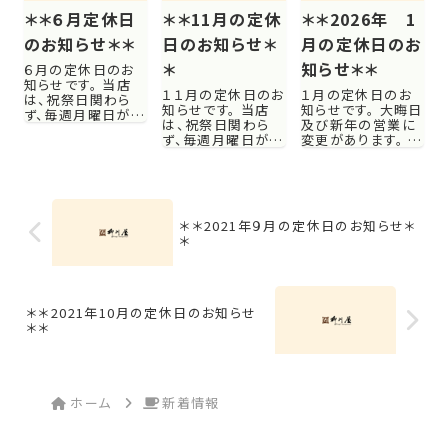
です。 お電話お待ち
合、事前にお電話で
後・年末年始は変更
＊＊６月定休日
＊＊11月の定休
＊＊2026年 1
しております。 ☎️
のご予約を頂けま
あり） なお、ご来店
0986 38 3939
すと スムーズにお
のご予定がお決まり
のお知らせ＊＊
日のお知らせ＊
月の定休日のお
席のご案内ができる
の場合、事前にお...
＊
知らせ＊＊
６月の定休日のお
よう準備いた...
知らせです。 当店
１１月の定休日のお
１月の定休日のお
は、祝祭日関わら
知らせです。 当店
知らせです。 大晦日
ず、毎週月曜日が定
は、祝祭日関わら
及び新年の営業に
休日となります。
ず、毎週月曜日が定
変更があります。 下
（丑の日前後・年末
休日となります。
記、カレンダーにて
年始は変更あり） 6
（丑の日前後・年末
ご確認ください。 店
日 月曜日 13
年始は変更あり）
は、祝祭日関わら
日 月曜日 20
なお、ご来店のご予
ず、毎週月曜日が定
日 月曜日 27
定がお決まりの場
休日となります。
日 月曜日 おう
＊＊2021年９月の定休日のお知らせ＊
合、事前にお電話で
（丑の日前後・年末
ちご飯のお持ち帰り
＊
のご予約を頂けま
年始は変更あり）
も喜んでお受けいた
すと スムーズにお
下記より年末年始
します...
席のご案内ができる
のお知らせとなりま
よう準備いた...
す。 12...
＊＊2021年10月の定休日のお知らせ
＊＊
ホーム
新着情報