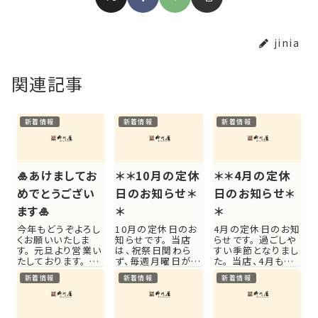
jinia
関連記事
新着情報
新着情報
新着情報
🎍あけましてお
＊＊10月の定休
＊＊4月の定休
めでとうござい
日のお知らせ＊
日のお知らせ＊
ます🎍
＊
＊
今年もどうぞよろし
10月の定休日のお
4月の定休日のお知
くお願いいたしま
知らせです。 当店
らせです。 過ごしや
す。 元旦より営業い
は、祝祭日関わら
すい季節となりまし
たしております。 都
ず、毎週月曜日が定
た。 当店、4月も変
城圏内では、年末よ
休日となります。
わらず頑張って参り
新着情報
新着情報
新着情報
りコロナの感染が
（丑の日前後・年末
ます。 当店は、祝祭
広がっております。
年始は変更あり）
日関わらず、毎週月
テイクアウトでのお
なお、ご来店のご予
曜日が定休日とな
うちご飯もおすすめ
定がお決まりの場
ります。 （丑の日前