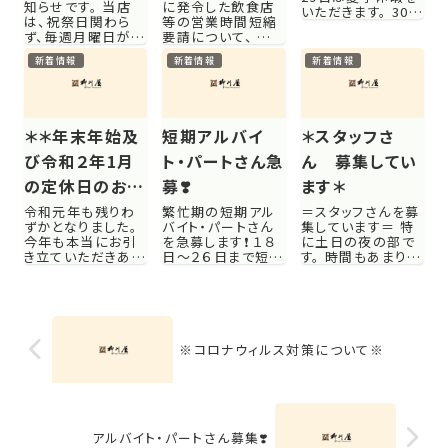
知らせです。 当店
に発令した飲食店
いただきます。 30日
は、祝祭日関わら
等の営業時間短縮
より平常営業いたし
ず、毎週月曜日が定
要請について、 要
ます ご了承くださ
休日となります。
請期間がさらに延
いませm(__)m
新着情報
新着情報
新着情報
（丑の日前後・年末
長されました。 ●延
年始は変更あり） 3
長前要請期間 ：8
日 月曜日 １0
月14日（土）〜9月
日 月曜日 １7
12日（日） ◎延長
日 月曜日 ２4
要請期間：8月14日
＊＊年末年始及
短期アルバイ
＊スタッフさ
日 月曜日 31
（土）〜9月30日
日 月曜日 おう
（木） ※感染状況
び令和２年1月
ト・パートさん急
ん 募集してい
ちご飯のお持ち帰り
により延長又は短
の定休日のお知
募❣️
ます＊
も喜...
縮の可...
らせ＊＊
令和元年も残りわ
繁忙期の短期アル
＝スタッフさんを募
ずかとなりました。
バイト・パートさん
集しています＝ 特
今年も本当にお引
を急募します❗️ １８
に土日の夜の部で
き立ていただきあり
日〜２６日まで短期
す。 時間もあまり長
がとうございまし
ですが、働いて下さ
くはなく、 時給も周
た。 さて。。。 柳川
る方、 おられません
りの大手のお店に
屋都城店の年末年
か？ その後に関し
は敵いませんが、
始の営業のお知ら
ては要相談です。 １
出勤していただけた
せです😄 年末は、
８日〜２６日までの
ら、賄いご飯ついて
３０日月曜は営業い
鰻ウィークにスタッ
ます＾＾ 気にな
※コロナウィルス対策について※
たします。 31日のみ
フが足りません。 学
る〜〜と思われた
お休みとなります。
生アルバイト 790
ら、お気軽に一度問
令和２年元旦より、
円〜スタート ...
い合わせください
営業...
ね。 ☎︎ ...
アルバイト・パートさん募集❣️