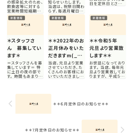
の感染拡大のため、
知らせいたします。
日を定休日とさせ
よる営業時間短
飲食店等に対する
当店は、祝祭日関わ
ていただいておりま
営業時間短縮期間
らず、毎週月曜日が
縮延長！
す。 7日 （月曜
が延長になりまし
定休日となります。
日） 14日 （月曜
新着情報
新着情報
新着情報
た。 8月14日（土曜
（丑の日前後・年末
日） 21日 （月曜
日）より、9月12日ま
年始は変更あり） 5
日） 28日 （月曜日）
でとなります。 【短
日 月曜日 12
何卒よろしくお願い
縮期間の当店営業
日 月曜日 19日
いたしますm(_ _)m
時間】 午前11時よ
月曜日 26日 月
＊スタッフさ
＊＊2022年のお
＊＊令和５年
り午後8時まで（午
曜日 ◎1月より営
後7時30分オーダ
業時間を変更いた
ん 募集してい
正月休みをいた
元旦より営業致
ーストップ） 但
してお...
ます＊
だきますm(_
します＊＊
し、...
_)m＊＊
＝スタッフさんを募
当店、元旦より営業
お世話になっており
集しています＝ 特
させていただき、た
ます。 当店、毎年元
に土日の夜の部で
くさんのお客様にお
旦より営業致してお
す。 時間もあまり長
いでいただきまし
りますが、 平成５年
くはなく、 時給も周
た。 本当にありがと
の新年も元旦より
りの大手のお店に
うございました。 店
営業致します。 元旦
は敵いませんが、
長、スタッフの頑張
より５日までは開店
出勤していただけた
りに２２日（土曜
から閉店まで通しで
ら、賄いご飯ついて
日）〜２４日（月曜
営業しますが、 ２時
ます＾＾ 気にな
日）の３日間、 お正
から５時までは、お
＊＊６月定休日のお知らせ＊＊
る〜〜と思われた
月休みをいただくこ
持ち帰りのみの営
ら、お気軽に一度問
とにいたしました。
業となります。 営業
い合わせください
大変申し訳ありま
時間は下記の通り
ね。 ☎︎ ...
せん...
で...
＊＊7月定休日のお知らせ＊＊