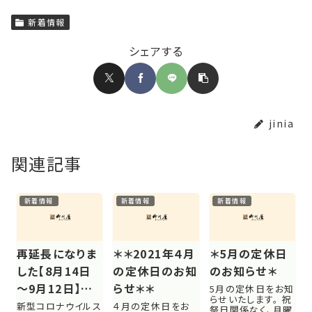
新着情報
シェアする
jinia
関連記事
新着情報
新着情報
新着情報
再延長になりま
＊＊2021年４月
＊5月の定休日
した【8月14日
の定休日のお知
のお知らせ＊
～9月12日】コ
らせ＊＊
5月の定休日をお知
らせいたします。 祝
ロナ感染拡大に
新型コロナウイルス
４月の定休日をお
祭日関係なく、月曜