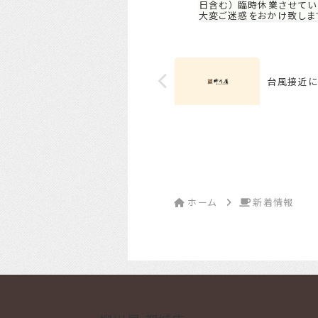
日含む） 臨時休業させてい
大変ご迷惑をおかけ致しま
了承くださいませ。 １0月3
営業いたします。 ご理解の
願い...
台風接近に
ホーム
新着情報