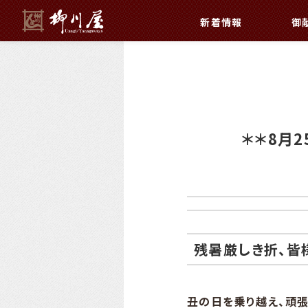
新着情報
御
＊＊8月
残暑厳しき折、皆
丑の日を乗り越え、頑張