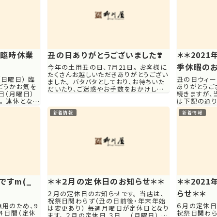
め臨時休業
丑の日ありがとうございました❣️
＊＊202
季休暇のお
今年の土用丑の日、7月21日。 お客様に
たくさんお越しいただきありがとうござい
（日曜日） 臨
丑の日ウィー
ました。 バタバタとしており、お待ちいた
どうかお気を
ありがとうご
だいたり、ご迷惑やお手数をおかけしたと
日（月曜日）
続きますが、
ころもあったかと思います。 申し訳ござい
。 連休となり
は下記の通り
ませんでした。 その前後のお休みや、連
いいたします。
日関わらず、
休もお...
新着情報
新着情報
ます。 ２
日 （月曜日
ですm(_
＊＊２月の定休日のお知らせ＊＊
＊＊202
らせ＊＊
２月の定休日のお知らせです。 当店は、
祝祭日関わらず（丑の日前後・年末年始
急用のため、9
６月の定休日
は変更あり） 毎週月曜日が定休日となり
の４日間（定休
祝祭日関わら
ます。 ２月の定休日 ３日 （月曜日） 10