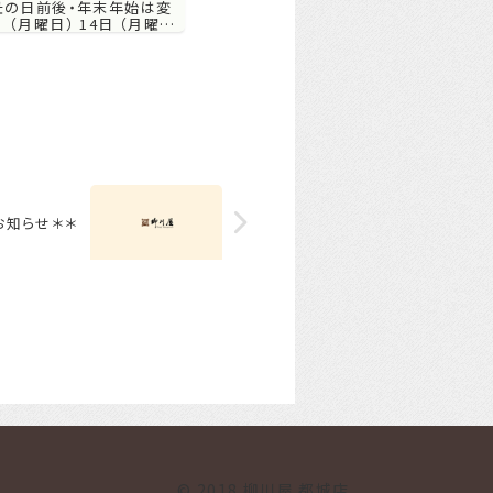
（丑の日前後・年末年始は変
 （月曜日） 14日 （月曜日）
） 28日 （月曜日） 【現在、
イルスの感染拡大対策...
お知らせ＊＊
© 2018 柳川屋 都城店.