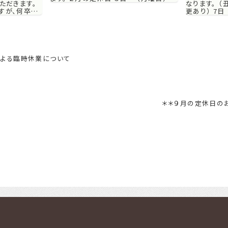
ただきます。
なります。 
日 （月曜日） 17日 （月曜日） 24日
すが、何卒ご
更あり） 7日
（月曜日） ご来店の際は、お電話での
日より、平常
21日 （月曜日
ご...
程、よろしくお
新型コロナウ
よる臨時休業について
＊＊９月の定休日の