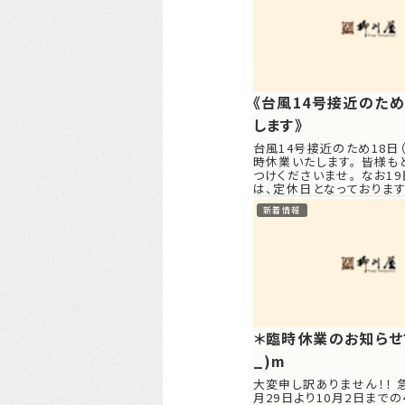
《台風14号接近のた
します》
台風14号接近のため18日
時休業いたします。 皆様も
つけくださいませ。 なお19
は、定休日となっております
ますが、どうぞよろしくお願
新着情報
柳川屋都城店
＊臨時休業のお知らせ
_)m
大変申し訳ありません！！ 
月29日より10月2日まで